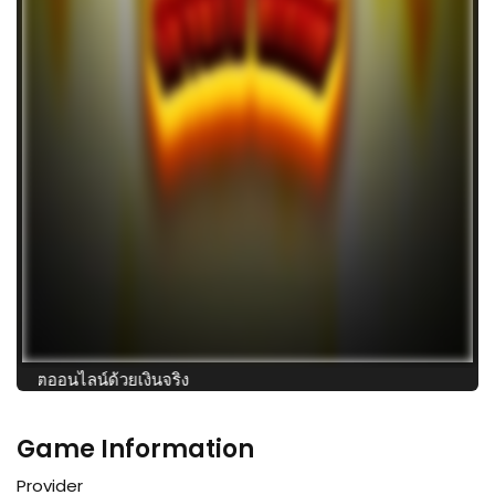
นสล็อตออนไลน์ด้วยเงินจริง
Game Information
Provider