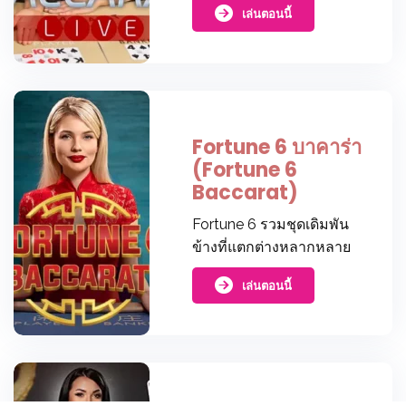
เล่นตอนนี้
Fortune 6 บาคาร่า
(Fortune 6
Baccarat)
Fortune 6 รวมชุดเดิมพัน
ข้างที่แตกต่างหลากหลาย
เล่นตอนนี้