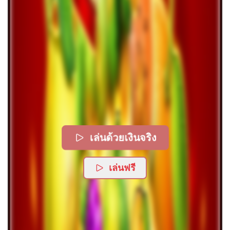
เล่นด้วยเงินจริง
เล่นฟรี