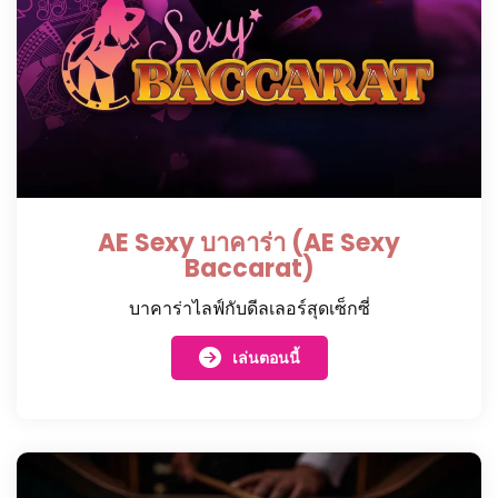
AE Sexy บาคาร่า (AE Sexy
Baccarat)
บาคาร่าไลฟ์กับดีลเลอร์สุดเซ็กซี่
เล่นตอนนี้