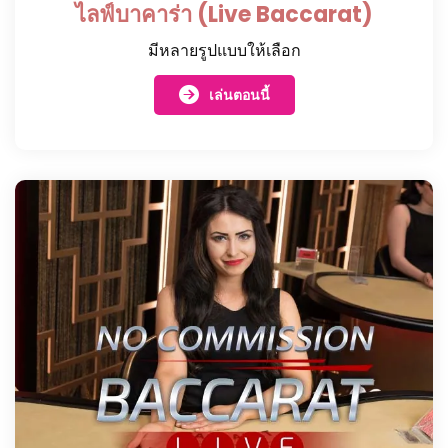
ไลฟ์บาคาร่า (Live Baccarat)
มีหลายรูปแบบให้เลือก
เล่นตอนนี้